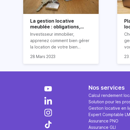
La gestion locative
Pl
meublée : obligations,
lo
avantages et
po
Investisseur immobilier,
Ch
inconvénients
apprenez comment bien gérer
ges
la location de votre bien
vo
immobilier meublé ! Découvrez
par
28 Mars 2023
23 
quelles sont vos obligations en
dé
tant que propriétaire, quels
loc
avantages et inconvénients
présente ce type de location.
Nos services
Calcul rendement loca
Solution pour les pro
Gestion locative en l
Expert Comptable L
Assurance PNO
Assurance GLI