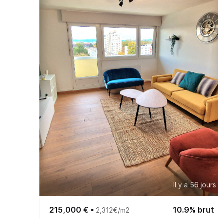
Il y a 56 jours
215,000 €
•
10.9% brut
2,312€/m2