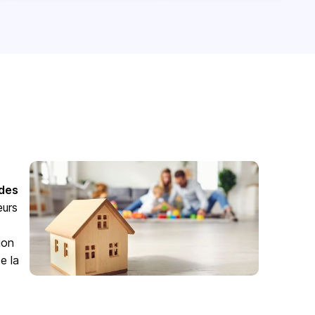
odes
eurs
ion
e la