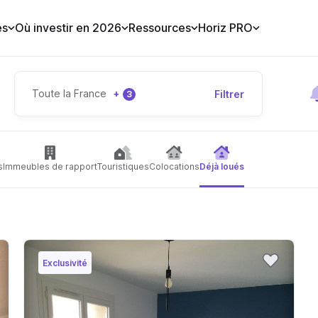
es
Où investir en 2026
Ressources
Horiz PRO
Toute la France
+
Filtrer
3
s
Immeubles de rapport
Touristiques
Colocations
Déjà loués
Exclusivité