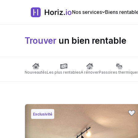
Nos services
Biens rentabl
Trouver
un bien rentable
Nouveautés
Les plus rentables
A rénover
Passoires thermique
Exclusivité