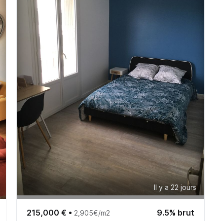
Il y a 22 jours
215,000 €
•
9.5% brut
2,905€/m2