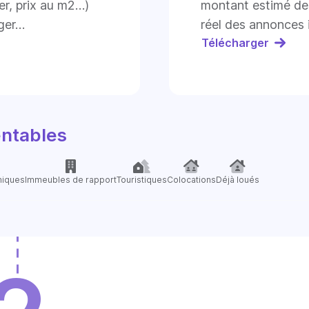
er, prix au m2…)
montant estimé de
ger…
réel des annonces 
Télécharger
entables
miques
Immeubles de rapport
Touristiques
Colocations
Déjà loués