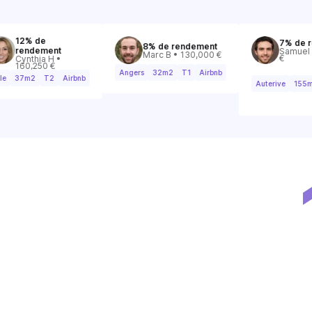
2% de
7% de rend
8% de rendement
endement
Samuel C • 2
Marc B • 130,000 €
€
ynthia H •
60,250 €
Angers
32m2
T1
Airbnb
I
7m2
T2
Airbnb
Auterive
155m2
d
r