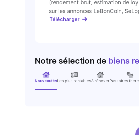
(rendement brut, estimation de loy
sur les annonces LeBonCoin, SeLo
Télécharger
Notre sélection de
biens r
Nouveautés
Les plus rentables
A rénover
Passoires ther