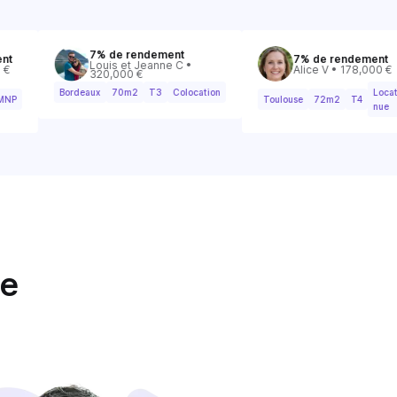
7% de rendement
7% de rendement
Louis et Jeanne C •
Alice V • 178,000 €
320,000 €
Bordeaux
70m2
T3
Colocation
Location
Toulouse
72m2
T4
nue
le