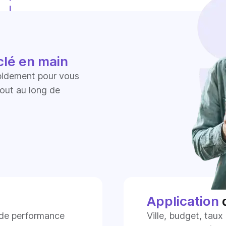
clé en main
pidement pour vous
out au long de
Application
d
s de performance
Ville, budget, tau