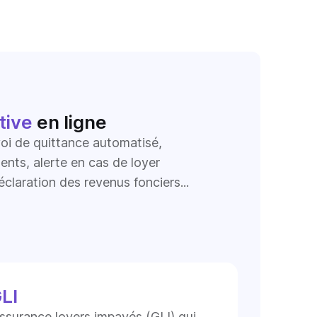
tive
en ligne
voi de quittance automatisé,
ts, alerte en cas de loyer
éclaration des revenus fonciers...
LI
ssurance loyers impayés (GLI) qui