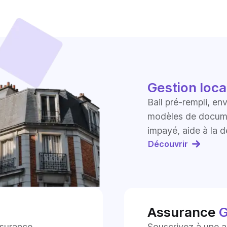
Gestion loca
Bail pré-rempli, en
modèles de documen
impayé, aide à la d
Découvrir
Assurance
G
ssurance
Souscrivez à une a