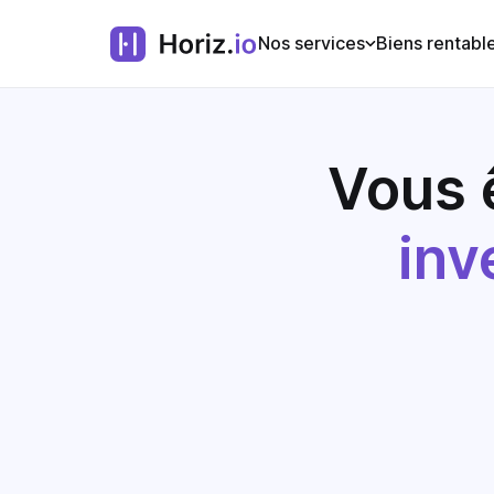
Nos services
Biens rentabl
Vous 
inv