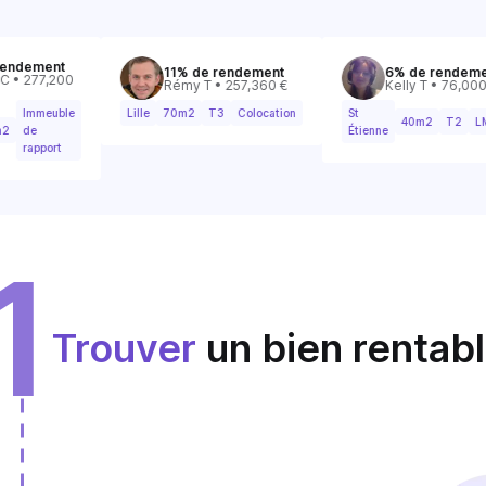
ement
11% de rendement
6% de rendement
77,200
Rémy T • 257,360 €
Kelly T • 76,000 €
mmeuble
Lille
70m2
T3
Colocation
St
40m2
T2
LMNP
e
Étienne
apport
1
Trouver
un bien rentab