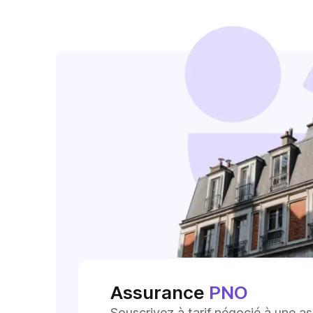
Assurance
PNO
Souscrivez à tarif négocié à une a