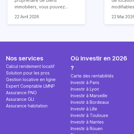
propriétaire de biens
de location 
immobiliers, vous pouvez
modifiables
chercher à faire baisser votre
réduction 
La rentabil
22 Avril 2026
22 Mai 202
imposition en optimisant votre
d’impayés 
appartemen
fiscalité. Il existe de
location c
cas 2,6 foi
nombreuses méthodes légales
comporte 
rendement l
pour en profiter. Retrouvez
avantages. 
peut cepen
toutes les explications dans
également
fonction de
notre article.
particulière
emplaceme
Nos services
Où investir en 2026
surtout si 
taux d’occu
via Airbnb.
d’exploitat
Calcul rendement locatif
?
gestion. Le
Solution pour les pros
Carte des rentabilités
article.
Gestion locative en ligne
Investir à Paris
Expert Comptable LMNP
Investir à Lyon
Assurance PNO
Investir à Marseille
Assurance GLI
Investir à Bordeaux
Assurance habitation
Investir à Lille
Investir à Toulouse
Investir à Nantes
Investir à Rouen