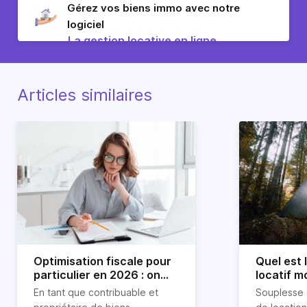
Gérez vos biens immo avec notre
logiciel
La gestion locative en ligne
Articles similaires
Optimisation fiscale pour
Quel est
particulier en 2026 : on
locatif m
vous explique tout
location 
En tant que contribuable et
Souplesse 