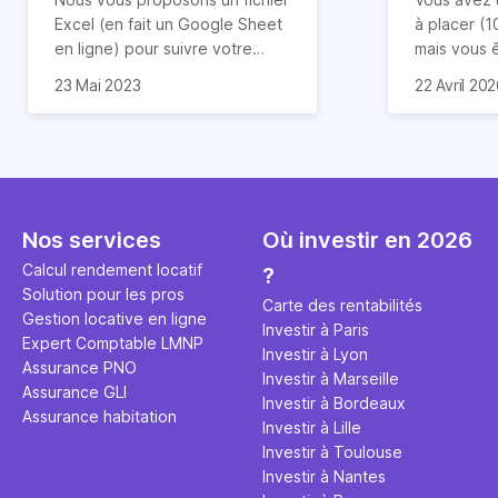
Excel (en fait un Google Sheet
à placer (
en ligne) pour suivre votre
mais vous 
patrimoine financier
en
temps
dizaines de
Ne vous en 
23 Mai 2023
22 Avril 20
réel
. Il vous permet de
placement q
essayer de
surveiller et optimiser votre
À part le li
les méandr
patrimoine
sans partager vos
est descen
financiers. 
données personnelles ou
août 2025, 
aussi compl
bancaires
et en toute liberté.
même si vo
Vous obtenez un tableau de
Bourse !
Nos services
Où investir en 2026
bord complet de votre
patrimoine incluant tous vos
Calcul rendement locatif
?
placements financiers
Solution pour les pros
Carte des rentabilités
(
immobilier
,
bourse
, PEA, livrets
Gestion locative en ligne
Investir à Paris
d'épargne, assurances-vies,
Expert Comptable LMNP
Investir à Lyon
comptes titres,
crypto
Assurance PNO
Investir à Marseille
monnaies
, art, bijoux, etc). Peu
Assurance GLI
Investir à Bordeaux
importe votre banque ou votre
Assurance habitation
Investir à Lille
organisme financier, vous
Investir à Toulouse
obtenez en un coup d'oeil une
Investir à Nantes
vue consolidée de votre