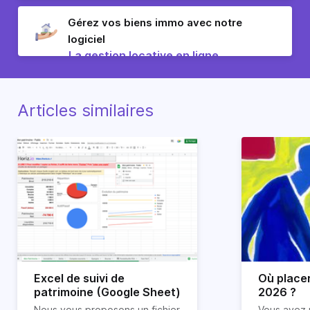
Gérez vos biens immo avec notre
logiciel
La gestion locative en ligne
Articles similaires
Excel de suivi de
Où place
patrimoine (Google Sheet)
2026 ?
Nous vous proposons un fichier
Vous avez 