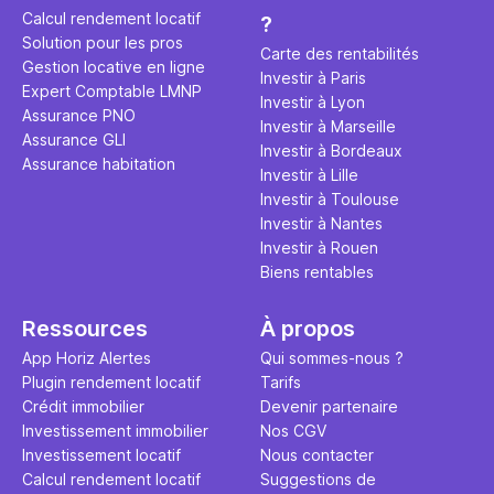
rentable ? Quels sont les frais à
par d’autre
Calcul rendement locatif
?
prévoir ? Les différentes
Investisse
Solution pour les pros
conditions à remplir ?
maximiser 
Carte des rentabilités
Gestion locative en ligne
Airbnb tout
Investir à Paris
Expert Comptable LMNP
règles du j
Investir à Lyon
Assurance PNO
Investir à Marseille
Assurance GLI
Investir à Bordeaux
Assurance habitation
Investir à Lille
Investir à Toulouse
Investir à Nantes
Investir à Rouen
Biens rentables
Ressources
À propos
App Horiz Alertes
Qui sommes-nous ?
Plugin rendement locatif
Tarifs
Crédit immobilier
Devenir partenaire
Investissement immobilier
Nos CGV
Investissement locatif
Nous contacter
Calcul rendement locatif
Suggestions de