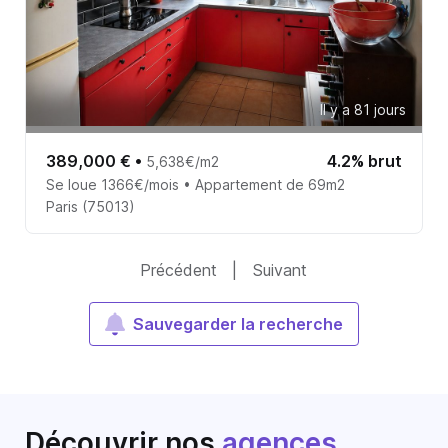
Il y a 81 jours
389,000 €
•
4.2% brut
5,638€/m2
Se loue 1366€/mois • Appartement de 69m2
Paris (75013)
Précédent
|
Suivant
Sauvegarder la recherche
Découvrir nos
agences