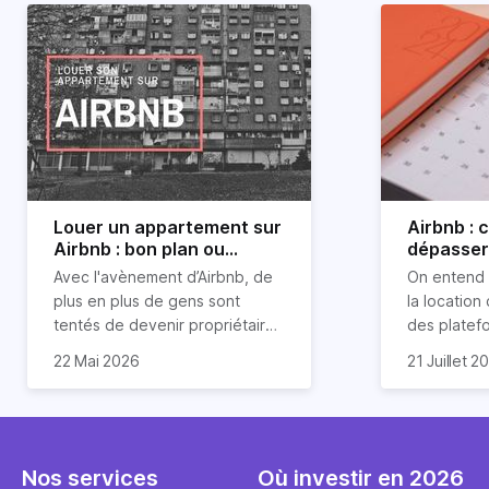
Louer un appartement sur
Airbnb :
Airbnb : bon plan ou
dépasser 
mauvaise idée
jours ?
Avec l'avènement d’Airbnb, de
On entend 
plus en plus de gens sont
la location
tentés de devenir propriétaires
des platef
d’un appartement pour le louer
Airbnb est
22 Mai 2026
21 Juillet 2
par la suite. On compte environ
quasi impos
Je vais do
25 000 à 30 000 logements à
Horiz, nous
article les 
Paris qui sont des meublés
cou aux id
bien enten
touristiques à plein temps.
l’immobilier.
Airbnb plus
Louer en airbnb, est-ce
ou encore 
Nos services
Où investir en 2026