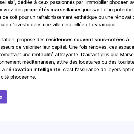
illais", dédiée à ceux passionnés par l'immobilier phocéen 
couvrez des
propriétés marseillaises
jouissant d'un potentiel
 ce soit pour un rafraîchissement esthétique ou une rénovati
ïe d'investir dans une ville ensoleillée et dynamique.
mutation, propose des
résidences souvent sous-cotées à
isseurs de valoriser leur capital. Une fois rénovés, ces espac
romettant une rentabilité attrayante. D'autant plus que Marseil
ronnement méditerranéen, attire des locataires ou des touriste
 La
rénovation intelligente
, c'est l'assurance de loyers opti
a cité phocéenne.
x