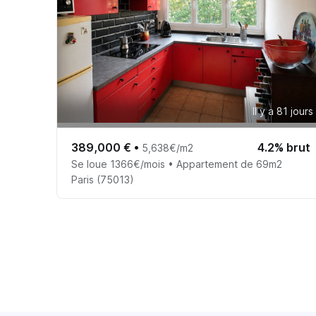
Il y a 81 jours
389,000 €
•
4.2% brut
5,638€/m2
Se loue 1366€/mois • Appartement de 69m2
Paris (75013)