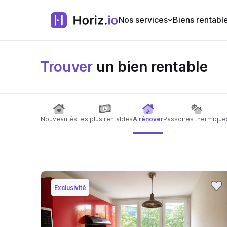
Nos services
Biens rentabl
Trouver
un bien rentable
Nouveautés
Les plus rentables
A rénover
Passoires thermique
Exclusivité