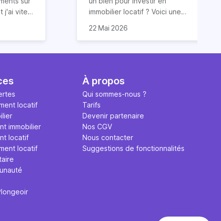
ements sur
un bien pour investir en
 j'ai vite
immobilier locatif ? Voici une
ur obtenir
ous
astuce (méconnue) pour
22 Mai 2026
ide dans
 conseils
trouver un bien
 services
luations 5
locatif rentable et avant tout le
vos
monde. Et cerise sur le gâteau :
 et des
sont issues
sans dépenser trop d’énergie
 font
et d’argent !
ces
À propos
que j'ai pu
ertes
Qui sommes-nous ?
t avec
ment locatif
Tarifs
lier
Devenir partenaire
nt immobilier
Nos CGV
t locatif
Nous contacter
ment locatif
Suggestions de fonctionnalités
taire
unauté
Plongeoir