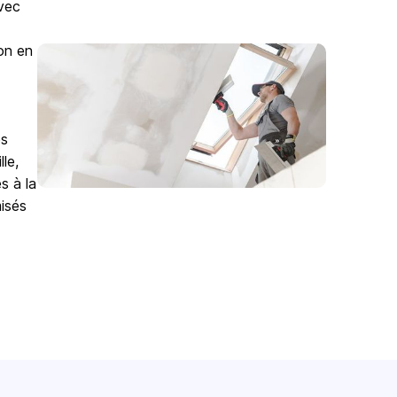
avec
on en
es
le,
s à la
misés