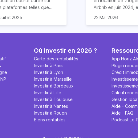
location courte durée sur
en location de 2 log
s plateformes telles que
Airbnb en juin 2024, et
rbnb est devenue mission
compris que la clé po
Dans cet article, je v
Juillet 2025
22 Mai 2026
asi impossible. Mais chez
 vais donc explorer dans cet
d'excellents avis rés
partage mes meilleurs
riz, nous aimons tordre le
icle les stratégies (légales
un savant cocktail de
pour garantir des éva
u aux idées reçues sur
en entendu) pour louer sur
exceptionnels, une
étoiles de la part de 
mmobilier.
bnb plus de 120 jours par an
communication fluide
invités. Ces astuces 
 encore ne pas être inquiété
petites attentions qui
de mon expérience
Où investir en 2026 ?
Ressour
r d’autres réglementations.
toute la différence.
personnelle et de ce 
tif
Carte des rentabilités
App Horiz Al
vestisseurs, préparez-vous à
observer en discutan
s
Investir à Paris
Plugin rende
ximiser vos rendements sur
d'autres hôtes de la
igne
Investir à Lyon
Crédit immobi
rbnb tout en respectant les
communauté Airbnb.
MNP
Investir à Marseille
Investisseme
les du jeu !
Investir à Bordeaux
Investissemen
Investir à Lille
Calcul rende
Investir à Toulouse
Gestion loca
Investir à Nantes
Aide - Comm
Investir à Rouen
Aide - FAQ
Biens rentables
Podcast Le 