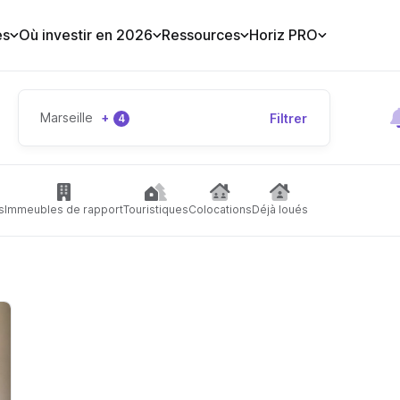
es
Où investir en 2026
Ressources
Horiz PRO
Marseille
+
Filtrer
4
s
Immeubles de rapport
Touristiques
Colocations
Déjà loués