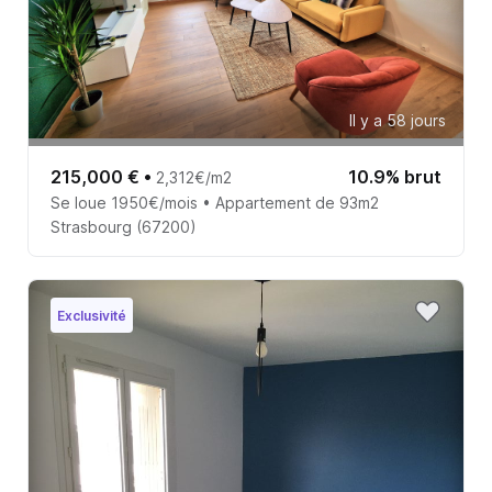
Il y a 58 jours
215,000 €
•
10.9% brut
2,312€/m2
Se loue 1950€/mois • Appartement de 93m2
Strasbourg (67200)
Exclusivité