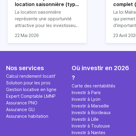
location saisonnière (type
complet 
airbnb) ?
condition
La location saisonnière
La loi Malra
représente une opportunité
qui permet
attractive pour les investisseurs
d'importan
souhaitant diversifier leur
d’impôts lo
22 Mai 2026
23 Avril 20
patrimoine et générer des
Et qu’a-t-on appris à la rentrée
immobilier.
revenus complémentaires.
2024 ? Que l’assujettissement à
biens partic
Cependant, il est crucial de
la TVA est généralisé pour les
dimension h
maîtriser les aspects fiscaux,
séjours dans une location
la location
notamment la TVA, afin
saisonnière dans certaines
avantages 
Nos services
Où investir en 2026
d'optimiser cette activité.
conditions. On fait le point dans
démarches 
Calcul rendement locatif
?
cet article.
bénéficier 
Solution pour les pros
complet !
Carte des rentabilités
Gestion locative en ligne
Investir à Paris
Expert Comptable LMNP
Investir à Lyon
Assurance PNO
Investir à Marseille
Assurance GLI
Investir à Bordeaux
Assurance habitation
Investir à Lille
Investir à Toulouse
Investir à Nantes