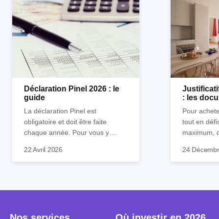
Déclaration Pinel 2026 : le
Justificati
guide
: les doc
demande
La déclaration Pinel est
Pour achete
obligatoire et doit être faite
tout en défi
chaque année. Pour vous y
maximum, d
retrouver, nous avons expliqué
proposés pa
22 Avril 2026
24 Décembr
toutes les spécificités de cette
justement le
déclaration dans l’article ci-
Ce dispositi
dessous.
aux investis
le neuf tout
d’un abatte
jusqu’à 14 
Nos services
Où investir en 2026
contrepartie,