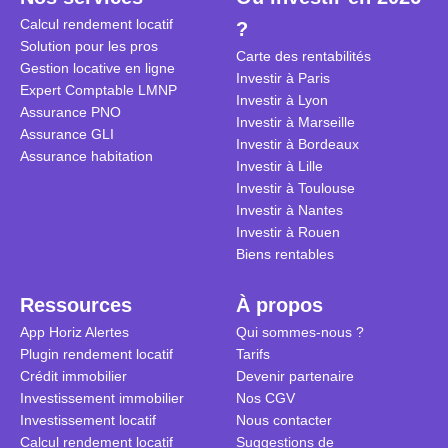
devaient s’
Calcul rendement locatif
?
en location
Solution pour les pros
Carte des rentabilités
pendant un
Gestion locative en ligne
Investir à Paris
de 6 ans et
Expert Comptable LMNP
Investir à Lyon
Ce projet d’
Assurance PNO
Investir à Marseille
son argent 
Assurance GLI
Investir à Bordeaux
de tensions
Assurance habitation
Investir à Lille
fin 2024, c
Investir à Toulouse
estime qu’il
Investir à Nantes
suffisammen
Investir à Rouen
destination
Biens rentables
des ménage
les villes c
Ressources
À propos
piqûre de ra
locataire e
App Horiz Alertes
Qui sommes-nous ?
pour signer 
Plugin rendement locatif
Tarifs
en location 
Crédit immobilier
Devenir partenaire
Investissement immobilier
Nos CGV
Investissement locatif
Nous contacter
Calcul rendement locatif
Suggestions de