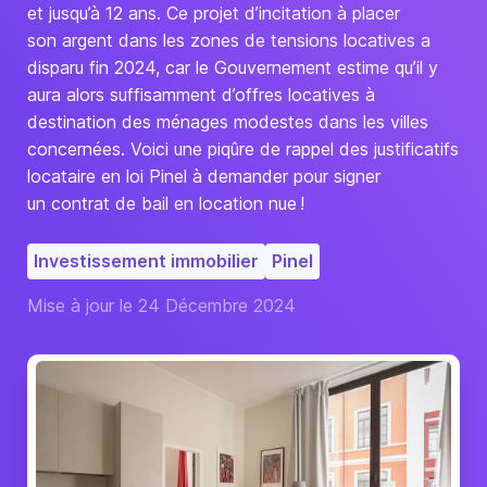
et jusqu’à 12 ans. Ce projet d’incitation à placer
son argent dans les zones de tensions locatives a
disparu fin 2024, car le Gouvernement estime qu’il y
aura alors suffisamment d’offres locatives à
destination des ménages modestes dans les villes
concernées. Voici une piqûre de rappel des justificatifs
locataire en loi Pinel à demander pour signer
un contrat de bail en location nue !
Investissement immobilier
Pinel
Mise à jour le 24 Décembre 2024