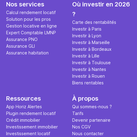
Nos services
Où investir en 2026
ses impôts,
des pièges
Calcul rendement locatif
?
Découvrez 
Solution pour les pros
Carte des rentabilités
se souveni
Gestion locative en ligne
Investir à Paris
engager d
Expert Comptable LMNP
Investir à Lyon
investissem
Assurance PNO
Investir à Marseille
nouveaux 
Assurance GLI
Investir à Bordeaux
de l’année 
Assurance habitation
Investir à Lille
Investir à Toulouse
Investir à Nantes
Investir à Rouen
Biens rentables
Ressources
À propos
App Horiz Alertes
Qui sommes-nous ?
Plugin rendement locatif
Tarifs
Crédit immobilier
Devenir partenaire
Investissement immobilier
Nos CGV
Investissement locatif
Nous contacter