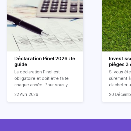
Déclaration Pinel 2026 : le
Investiss
guide
pièges à é
La déclaration Pinel est
Si vous ête
obligatoire et doit être faite
sûrement à 
chaque année. Pour vous y
d’acheter 
retrouver, nous avons expliqué
Nous allons
22 Avril 2026
20 Décemb
toutes les spécificités de cette
près le cas
déclaration dans l’article ci-
Pinel, qui 
dessous.
nombreuses
effet, si 
immobilier l
prisé afin d