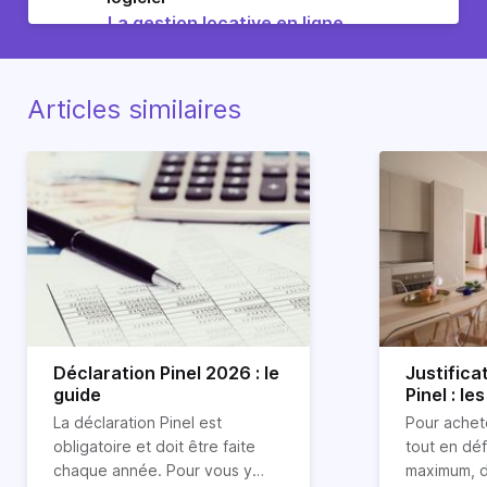
La gestion locative en ligne
Articles similaires
Déclaration Pinel 2026 : le
Justificat
guide
Pinel : l
demande
La déclaration Pinel est
Pour achete
obligatoire et doit être faite
tout en déf
chaque année. Pour vous y
maximum, 