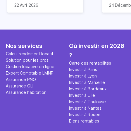
retrouver, nous avons expliqué
sont propos
22 Avril 2026
24 Décemb
toutes les spécificités de cette
comme c’es
déclaration dans l’article ci-
de la loi Pi
dessous.
permettait 
d’investir 
en bénéfic
allant jusq
Nos services
Où investir en 2026
contrepartie
devaient s
Calcul rendement locatif
?
en location
Solution pour les pros
Carte des rentabilités
pendant un
Gestion locative en ligne
Investir à Paris
de 6 ans et
Expert Comptable LMNP
Investir à Lyon
Ce projet d
Assurance PNO
Investir à Marseille
son argent
Assurance GLI
Investir à Bordeaux
de tensions
Assurance habitation
Investir à Lille
fin 2024, 
Investir à Toulouse
estime qu’il
Investir à Nantes
suffisammen
Investir à Rouen
à destinati
Biens rentables
des ménag
les villes 