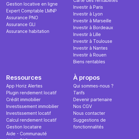
Carte des rentabilités
pendant un
Gestion locative en ligne
Investir à Paris
de 6 ans et
Expert Comptable LMNP
Investir à Lyon
Ce projet d
Assurance PNO
Investir à Marseille
son argent
Assurance GLI
Investir à Bordeaux
de tensions
Assurance habitation
Investir à Lille
fin 2024, 
Investir à Toulouse
estime qu’il
Investir à Nantes
suffisammen
Investir à Rouen
à destinati
Biens rentables
des ménag
les villes 
Ressources
À propos
piqûre de 
des justific
App Horiz Alertes
Qui sommes-nous ?
Pinel à de
Plugin rendement locatif
Tarifs
un contrat 
Crédit immobilier
Devenir partenaire
en location
Investissement immobilier
Nos CGV
Investissement locatif
Nous contacter
Calcul rendement locatif
Suggestions de
Gestion locataire
fonctionnalités
Aide - Communauté