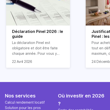
Déclaration Pinel 2026 : le
Justificat
guide
Pinel : l
demande
La déclaration Pinel est
Pour achete
obligatoire et doit être faite
tout en déf
chaque année. Pour vous y
maximum, 
retrouver, nous avons expliqué
sont propos
22 Avril 2026
24 Décemb
toutes les spécificités de cette
comme c’es
déclaration dans l’article ci-
de la loi Pi
dessous.
permettait 
d’investir 
en bénéfic
allant jusq
Nos services
Où investir en 2026
contrepartie
devaient s
Calcul rendement locatif
?
en location
Solution pour les pros