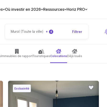
es
Où investir en 2026
Ressources
Horiz PRO
Murol (Toute la ville)
+
Filtrer
4
s
Immeubles de rapport
Touristiques
Colocations
Déjà loués
Exclusivité