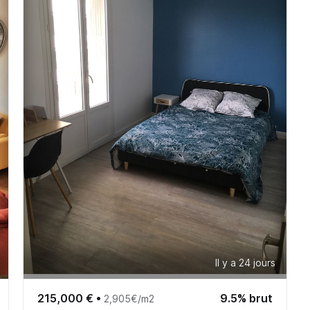
Il y a 24 jours
215,000 €
•
9.5% brut
2,905€/m2