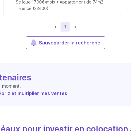
Se loue 1700€/mois • Appartement de 74m2
Talence (33400)
<
1
>
Sauvegarder la recherche
tenaires
le moment.
riz et multiplier mes ventes !
éaux pour investir en colocation 