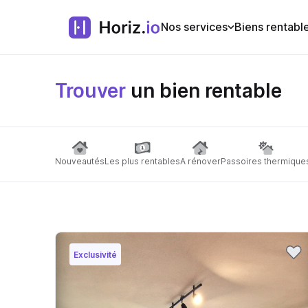
Nos services
Biens rentabl
Trouver
un bien rentable
Nouveautés
Les plus rentables
A rénover
Passoires thermique
Exclusivité