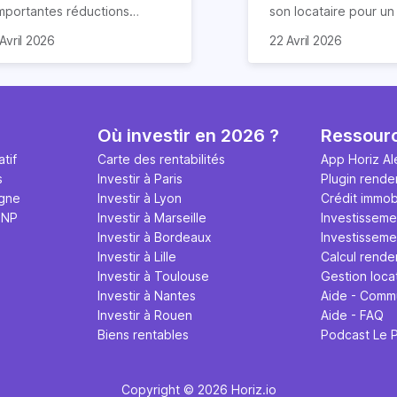
importantes réductions
son locataire pour u
mpôts lors d’un achat
meublé. Ce document
Avril 2026
22 Avril 2026
obilier. Elle concerne les
de nombreuses claus
ns particuliers et à
chacun s’engage à re
mension historique destinés à
Nous vous expliquon
location. Quels sont ses
guide tout ce qu’il fau
antages et quelles
sur le contrat de loca
Où investir en 2026 ?
Ressour
marches effectuer pour en
meublé en 2026.
tif
Carte des rentabilités
App Horiz Al
néficier ? Suivez notre guide
s
Investir à Paris
Plugin rende
mplet !
igne
Investir à Lyon
Crédit immobi
MNP
Investir à Marseille
Investisseme
Investir à Bordeaux
Investissemen
Investir à Lille
Calcul rende
Investir à Toulouse
Gestion loca
Investir à Nantes
Aide - Comm
Investir à Rouen
Aide - FAQ
Biens rentables
Podcast Le 
Copyright © 2026 Horiz.io