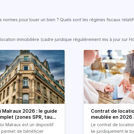
 normes pour louer un bien ? Quels sont les régimes fiscaux relatifs
location immobilière (cadre juridique régulièrement mis à jour sur H
i Malraux 2026 : le guide
Contrat de locati
mplet (zones SPR, taux,
meublée en 2026 :
nditions)
détaillé !
loi Malraux est un dispositif
Le contrat de locati
i permet de bénéficier
lie juridiquement le ba