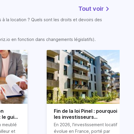
Tout voir
 à la location ? Quels sont les droits et devoirs des
oriz.io en fonction dans changements législatifs).
on
Fin de la loi Pinel : pourquoi
 le guide
les investisseurs
immobiliers se tournent
on meublé
En 2026, l'investissement locatif
vers le LLI en 2026
illeur et
évolue en France, porté par