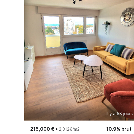
Il y a 58 jours
215,000 €
•
10.9% brut
2,312€/m2