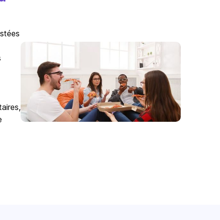
istées
s
aires,
e