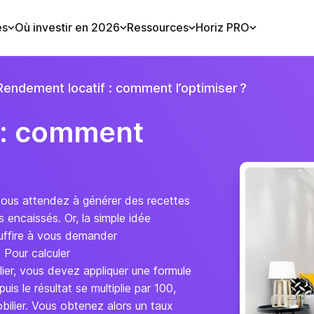
es
Où investir en 2026
Ressources
Horiz PRO
Rendement locatif : comment l’optimiser ?
 : comment
 vous attendez à générer des recettes
 encaissés. Or, la simple idée
uffire à vous demander
 Pour calculer
ilier, vous devez appliquer une formule
uis le résultat se multiplie par 100,
bilier. Vous obtenez alors un taux