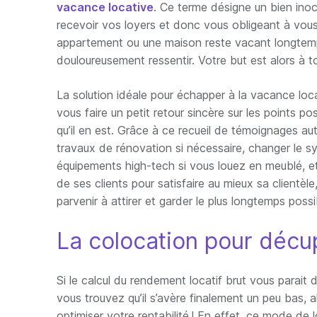
vacance locative
. Ce terme désigne un bien in
recevoir vos loyers et donc vous obligeant à vous 
appartement ou une maison reste vacant longtemps, 
douloureusement ressentir. Votre but est alors à t
La solution idéale pour échapper à la vacance loc
vous faire un petit retour sincère sur les points p
qu’il en est. Grâce à ce recueil de témoignages aut
travaux de rénovation si nécessaire, changer le 
équipements high-tech si vous louez en meublé, 
de ses clients pour satisfaire au mieux sa client
parvenir à attirer et garder le plus longtemps poss
La colocation pour décupl
Si le calcul du rendement locatif brut vous parait d
vous trouvez qu’il s’avère finalement un peu bas, 
optimiser votre rentabilité ! En effet, ce mode de l