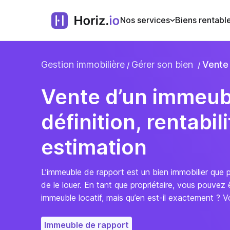
Nos services
Biens rentabl
Gestion immobilière
Gérer son bien
Vente 
Vente d’un immeubl
définition, rentabili
estimation
L’immeuble de rapport est un bien immobilier que p
de le louer. En tant que propriétaire, vous pouve
immeuble locatif, mais qu’en est-il exactement ? 
Immeuble de rapport