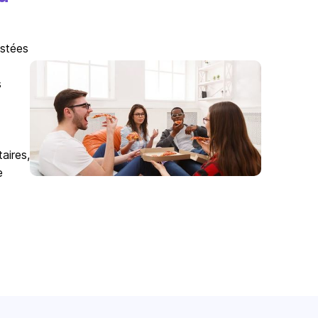
istées
s
aires,
e