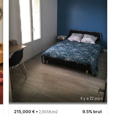
Il y a 22 jours
215,000 €
•
9.5% brut
2,905€/m2