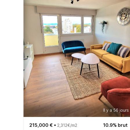
Il y a 56 jours
215,000 €
•
10.9% brut
2,312€/m2