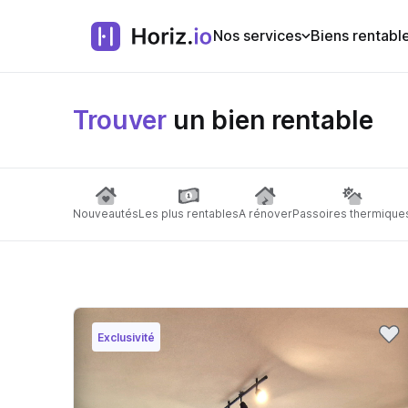
Nos services
Biens rentabl
Trouver
un bien rentable
Nouveautés
Les plus rentables
A rénover
Passoires thermique
Exclusivité