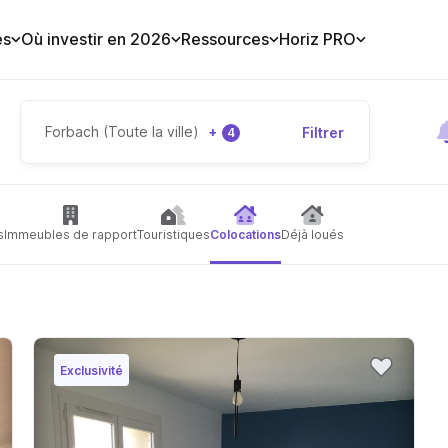
es
Où investir en 2026
Ressources
Horiz PRO
Forbach (Toute la ville)
+
Filtrer
4
s
Immeubles de rapport
Touristiques
Colocations
Déjà loués
Exclusivité