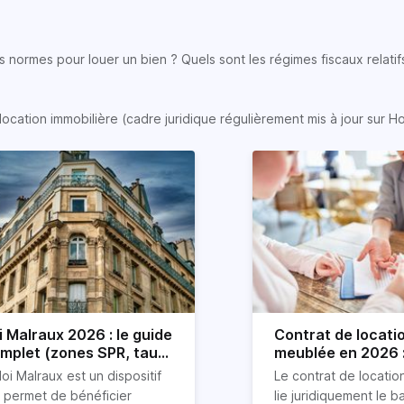
 normes pour louer un bien ? Quels sont les régimes fiscaux relatifs
location immobilière (cadre juridique régulièrement mis à jour sur H
i Malraux 2026 : le guide
Contrat de locati
mplet (zones SPR, taux,
meublée en 2026 :
nditions)
détaillé !
loi Malraux est un dispositif
Le contrat de locati
i permet de bénéficier
lie juridiquement le ba