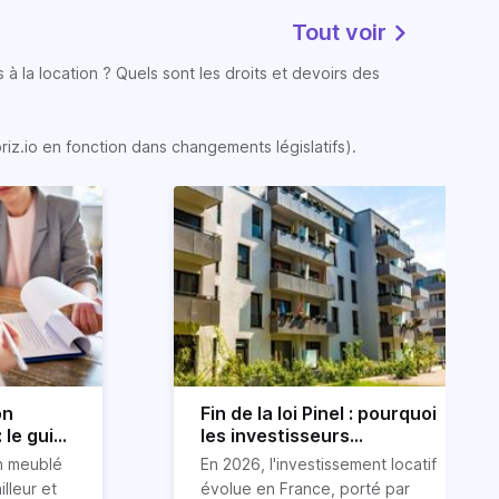
Tout voir
 à la location ? Quels sont les droits et devoirs des
oriz.io en fonction dans changements législatifs).
on
Fin de la loi Pinel : pourquoi
 le guide
les investisseurs
immobiliers se tournent
on meublé
En 2026, l'investissement locatif
vers le LLI en 2026
illeur et
évolue en France, porté par