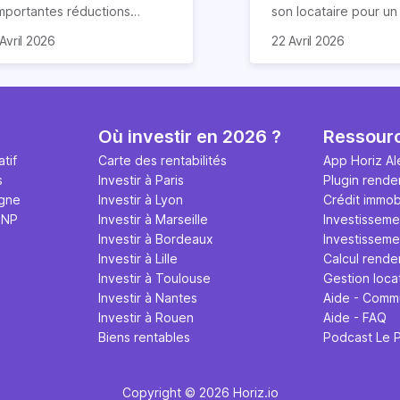
importantes réductions
son locataire pour u
mpôts lors d’un achat
meublé. Ce document
Avril 2026
22 Avril 2026
obilier. Elle concerne les
de nombreuses claus
ns particuliers et à
chacun s’engage à re
mension historique destinés à
Nous vous expliquon
location. Quels sont ses
guide tout ce qu’il fau
antages et quelles
sur le contrat de loca
Où investir en 2026 ?
Ressour
marches effectuer pour en
meublé en 2026.
tif
Carte des rentabilités
App Horiz Al
néficier ? Suivez notre guide
s
Investir à Paris
Plugin rende
mplet !
igne
Investir à Lyon
Crédit immobi
MNP
Investir à Marseille
Investisseme
Investir à Bordeaux
Investissemen
Investir à Lille
Calcul rende
Investir à Toulouse
Gestion loca
Investir à Nantes
Aide - Comm
Investir à Rouen
Aide - FAQ
Biens rentables
Podcast Le 
Copyright © 2026 Horiz.io