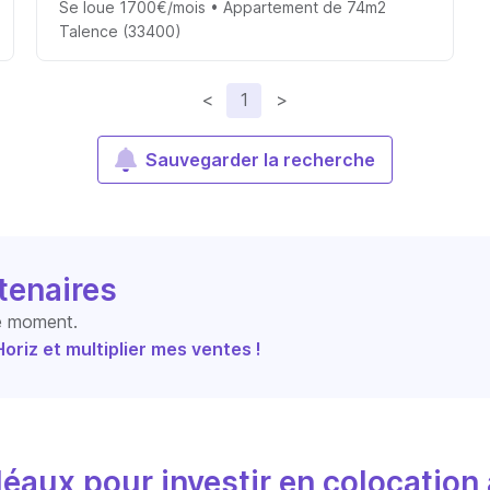
Se loue 1700€/mois • Appartement de 74m2
Talence (33400)
<
1
>
Sauvegarder la recherche
tenaires
le moment.
riz et multiplier mes ventes !
éaux pour investir en colocation 