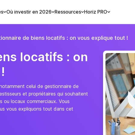
es
Où investir en 2026
Ressources
Horiz PRO
ionnaire de biens locatifs : on vous explique tout !
ns locatifs : on
!
t notamment celui de gestionnaire de
vestisseurs et propriétaires qui souhaitent
ons ou locaux commerciaux. Vous
ous vous expliquons tout dans cet