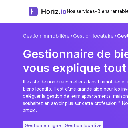
Nos services
Biens rentabl
Gestion immobilière
Gestion locataire
Gest
Gestionnaire de bie
vous explique tout 
Il existe de nombreux métiers dans l’immobilier e
biens locatifs. Il est d’une grande aide pour les in
déléguer la gestion de leurs appartements, mais
souhaitez en savoir plus sur cette profession ? N
article.
Gestion en ligne
Gestion locative