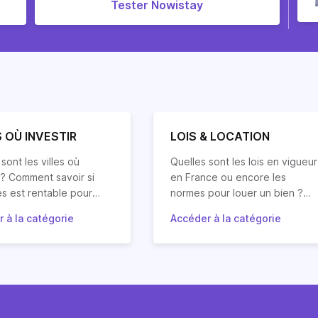
Tester Nowistay
S OÙ INVESTIR
LOIS & LOCATION
sont les villes où
Quelles sont les lois en vigueur
r ? Comment savoir si
en France ou encore les
es est rentable pour
normes pour louer un bien ?
jet d’investissement
Quels sont les régimes fiscaux
 à la catégorie
Accéder à la catégorie
? Quelles villes vont
ez les réponses à vos
relatifs à la location ? Quels
Suivez le guide pour découvrir
 de la valeur ?
ns mais aussi nos
sont les droits et devoirs des
le cadre juridique de la locatio
s et conseils en
propriétaires propriétaires et
immobilière (cadre juridique
ssement locatif dans les
locataires ?
régulièrement mis à jour sur
les villes de France et
Horiz.io en fonction dans
e.
changements législatifs).