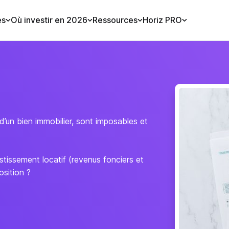
es
Où investir en 2026
Ressources
Horiz PRO
 d’un bien immobilier, sont imposables et
stissement locatif (revenus fonciers et
position ?