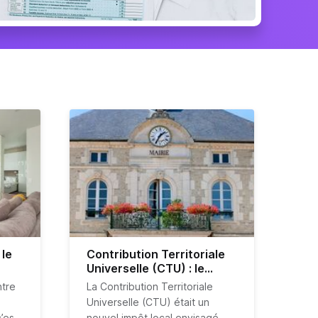
 le
Contribution Territoriale
Universelle (CTU) : le
e)
projet d’impôt qui ne
ntre
La Contribution Territoriale
remplacera pas la taxe
Universelle (CTU) était un
d’habitation
’est
nouvel impôt local envisagé