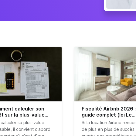
ment calculer son
Fiscalité Airbnb 2026 :
t sur la plus-value
guide complet (loi Le
bilière ?
Meur, LMNP, plus-valu
 calculer sa plus-value
Si la location Airbnb renco
sable, il convient d’abord
de plus en plus de succès
garder s’il s’agit d’une
auprès des propriétaires, c