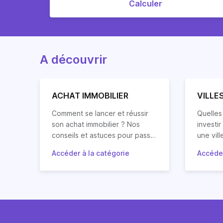
Calculer
A découvrir
ACHAT IMMOBILIER
VILLE
Comment se lancer et réussir
Quelles 
son achat immobilier ? Nos
investi
conseils et astuces pour passer
une vill
à l’action.
mon pro
Accéder à la catégorie
Accéder
Découvrez les grandes étapes
locatif 
Retrouv
d’un projet d’achat immobilier,
prendre
questio
mais aussi les types de biens
analyse
immobiliers (studio,
investi
appartement, maison,
principa
colocation, location
d'Europ
saisonnière, immeuble de