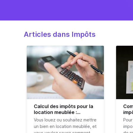
Articles dans Impôts
Calcul des impôts pour la
Com
location meublée :
impô
comment ça se passe ?
immo
Vous louez ou souhaitez mettre
Pour
un bien en location meublée, et
impo
vous voulez savoir comment
de re