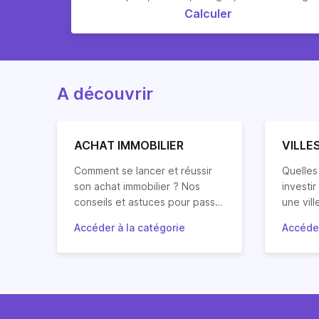
immobilier locatif en meublé !
Calculer
A découvrir
ACHAT IMMOBILIER
VILLE
Comment se lancer et réussir
Quelles 
son achat immobilier ? Nos
investi
conseils et astuces pour passer
une vill
à l’action.
mon pro
Accéder à la catégorie
Accéder
Découvrez les grandes étapes
locatif 
Retrouv
d’un projet d’achat immobilier,
prendre
questio
mais aussi les types de biens
analyse
immobiliers (studio,
investi
appartement, maison,
principa
colocation, location
d'Europ