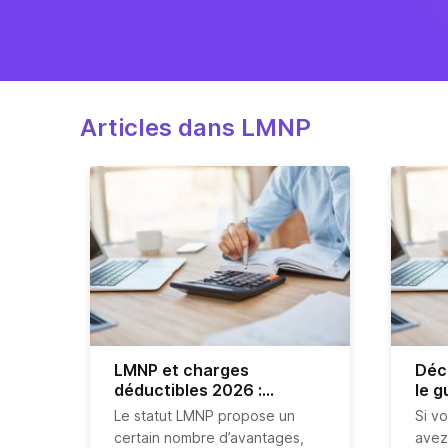
Articles dans LMNP
LMNP et charges
Déc
déductibles 2026 :
le g
explications
Le statut LMNP propose un
Si vo
certain nombre d’avantages,
avez