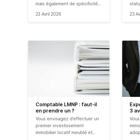
mais également de spécificités,
stat
notamment concernant les
Maint
23 Avril 2026
23 Av
charges déductibles. Mise au
des 
point dans cet article.
décl
pani
dans 
Comptable LMNP : faut-il
Exp
en prendre un ?
3 av
Vous envisagez d’effectuer un
Vous
premier investissement
immob
immobilier locatif meublé et
adop
vous vous posez de
loca
S’il 