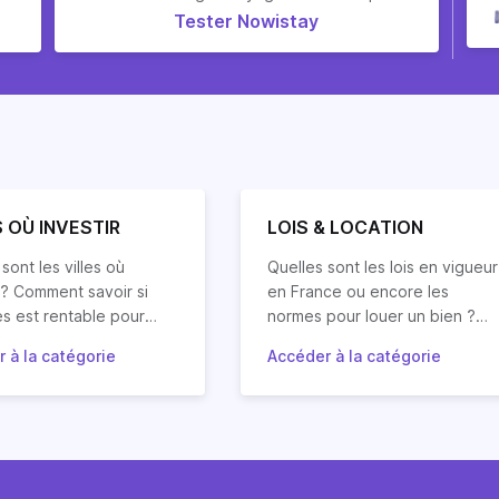
Tester Nowistay
S OÙ INVESTIR
LOIS & LOCATION
sont les villes où
Quelles sont les lois en vigueur
r ? Comment savoir si
en France ou encore les
es est rentable pour
normes pour louer un bien ?
jet d’investissement
Quels sont les régimes fiscaux
 à la catégorie
Accéder à la catégorie
? Quelles villes vont
ez les réponses à vos
relatifs à la location ? Quels
Suivez le guide pour découvrir
 de la valeur ?
ns mais aussi nos
sont les droits et devoirs des
le cadre juridique de la locatio
s et conseils en
propriétaires propriétaires et
immobilière (cadre juridique
ssement locatif dans les
locataires ?
régulièrement mis à jour sur
les villes de France et
Horiz.io en fonction dans
e.
changements législatifs).