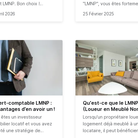
ut LMNP. Bon choix !
"LMNP", vous êtes forteme
enant, il reste la partie
encouragé à faire appel à 
ril 2026
25 Février 2025
papiers avec la fameuse
expert comptable pour ten
aration LMNP. Pas de
déclarer votre comptabilit
que, nous vous guidons
cet article !
ert-comptable LMNP :
Qu'est-ce que le LMNP
antages d’en avoir un !
(Loueur en Meublé No
Professionnel)
 êtes un investisseur
Lorsqu'un propriétaire lou
ilier locatif et vous avez
logement déjà meublé à u
té une stratégie de
locataire, il peut bénéficie
tion en meublé ? Alors,
est d’usage pour toutes les
régime dit "LMNP" ou "Lou