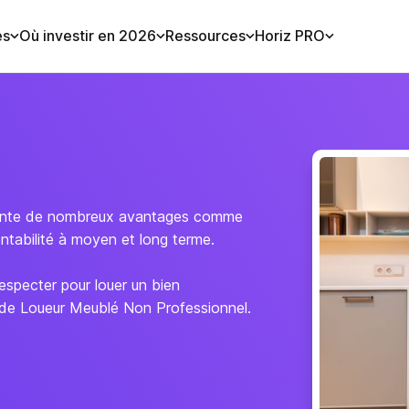
es
Où investir en 2026
Ressources
Horiz PRO
ésente de nombreux avantages comme
ntabilité à moyen et long terme.
especter pour louer un bien
 de Loueur Meublé Non Professionnel.